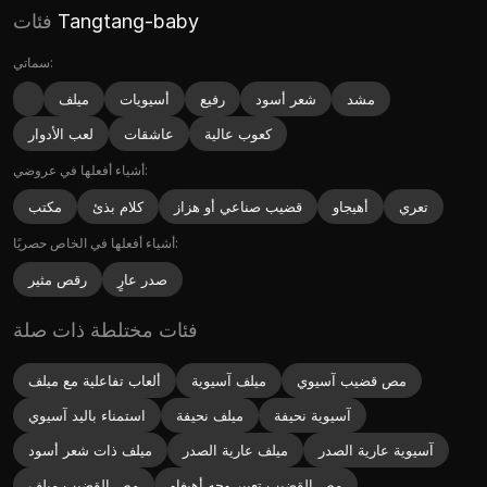
Tangtang-baby
فئات
سماتي:
مشد
شعر أسود
رفيع
أسيويات
ميلف
كعوب عالية
عاشقات
لعب الأدوار
أشياء أفعلها في عروضي:
تعري
أهيجاو
قضيب صناعي أو هزاز
كلام بذئ
مكتب
أشياء أفعلها في الخاص حصريًا:
صدر عارٍ
رقص مثير
فئات مختلطة ذات صلة
مص قضيب آسيوي
ميلف آسيوية
ألعاب تفاعلية مع ميلف
آسيوية نحيفة
ميلف نحيفة
استمناء باليد آسيوي
آسيوية عارية الصدر
ميلف عارية الصدر
ميلف ذات شعر أسود
مص القضيب تعبير وجه أهيغاو
مص القضيب ميلف