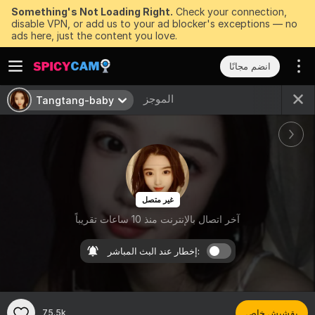
Something's Not Loading Right.
Check your connection,
disable VPN, or add us to your ad blocker's exceptions — no
ads here, just the content you love.
انضم مجانًا
الموجز
Tangtang-baby
غير متصل
آخر اتصال بالإنترنت منذ 10 ساعات تقريباً
إخطار عند البث المباشر:
بقشيش خاص
75.5k