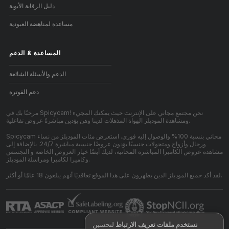
دليل الرقابة الأبوية
مساعدة لمناهضة العبودية
المساعدة
&
الدعم
الدعم والأسئلة الشائعة
دعم الفوترة
مرحبًا بك في Spicycam! نحن مجتمع مجاني على الإنترنت حيث يمكنك المجيء
ومشاهدة الموديلز الهواة المذهلات لدينا وهن يؤدين مباشرةً عروض تفاعلية.
Spicycam مجاني بنسبة 100% والوصول إليه فوري. استعرض مئات الموديلز من نساء
ورجال وأزواج ومتحولات جنسيًا يؤدون عروضًا جنسية مباشرة 24/7. بالإضافة إلى
مشاهدة عروض الكاميرا المباشرة المجانية، لديك أيضًا خيار العروض الخاصة و التجسس
وكاميرا لكاميرا ومراسلة الموديلز.
لقد أكد جميع الموديلز الذين يظهرون على هذا الموقع تعاقديًا أنهم يبلغون 18 عامًا أو أكثر.
نستخدم ملفات تعريف الارتباط
لتحسين