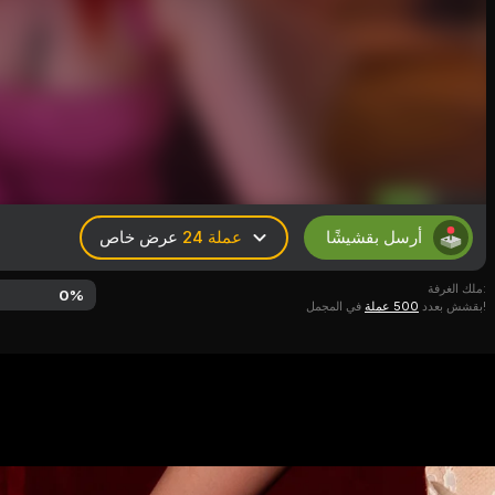
24 عملة
عرض خاص
أرسل بقشيشًا
ملك الغرفة:
0
%
في المجمل!
بقشش بعدد
500 عملة