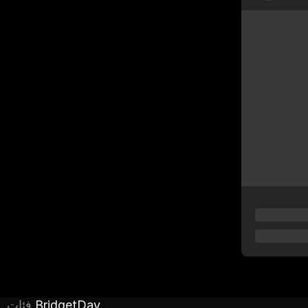
BridgetDay
فئات