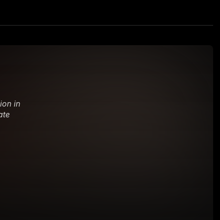
on in 
te 