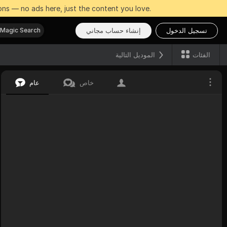
ns — no ads here, just the content you love.
تسجيل الدخول
إنشاء حساب مجاني
Magic Search
الفئات
الموديل التالية
خاص
عام