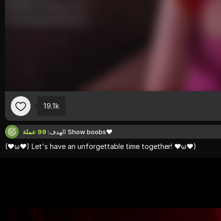
19.1k
Show boobs❤
الهدف:
99 عملة
(❤ω❤)
Let'
s
have
an
unforgettable
time
together! ❤ω❤)