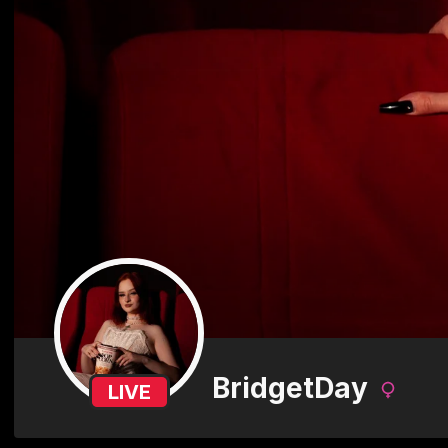
BridgetDay
LIVE